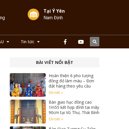
Tại Ý Yên
ởng
Nam Định
ẦU
Tin tức
BÀI VIẾT NỔI BẬT
Hoàn thiện 6 pho tượng
đồng đỏ làm màu – Đơn
đặt hàng theo yêu cầu
Chi tiết »
Bàn giao hạc đồng cao
1m55 kết hợp đỉnh tai mây
90cm tại Vũ Thư, Thái Bình
Chi tiết »
Bàn Giao Tượng Cụ Trần