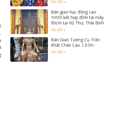
Chi tiết »
Bàn giao hạc đồng cao
1m55 kết hợp đỉnh tai mây
90cm tại Vũ Thư, Thái Bình
t
Chi tiết »
.
Bàn Giao Tượng Cụ Trần
u
Khát Chân Cao 1,07m
i
Chi tiết »
g