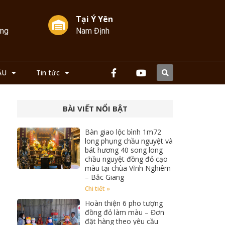
Tại Ý Yên
ởng
Nam Định
ẦU
Tin tức
BÀI VIẾT NỔI BẬT
Bàn giao lộc bình 1m72
long phụng chầu nguyệt và
bát hương 40 song long
chầu nguyệt đồng đỏ cạo
màu tại chùa Vĩnh Nghiêm
– Bắc Giang
Chi tiết »
Hoàn thiện 6 pho tượng
đồng đỏ làm màu – Đơn
đặt hàng theo yêu cầu