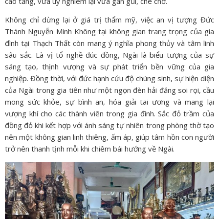
cao tăng, vừa uy nghiêm lại vừa gần gũi, che chở.
Không chỉ dừng lại ở giá trị thẩm mỹ, việc an vị tượng Đức
Thánh Nguyễn Minh Không tại không gian trang trọng của gia
đình tại Thạch Thất còn mang ý nghĩa phong thủy và tâm linh
sâu sắc. Là vị tổ nghề đúc đồng, Ngài là biểu tượng của sự
sáng tạo, thịnh vượng và sự phát triển bền vững của gia
nghiệp. Đồng thời, với đức hạnh cứu độ chúng sinh, sự hiện diện
của Ngài trong gia tiên như một ngọn đèn hải đăng soi rọi, cầu
mong sức khỏe, sự bình an, hóa giải tai ương và mang lại
vượng khí cho các thành viên trong gia đình. Sắc đỏ trầm của
đồng đỏ khi kết hợp với ánh sáng tự nhiên trong phòng thờ tạo
nên một không gian linh thiêng, ấm áp, giúp tâm hồn con người
trở nên thanh tịnh mỗi khi chiêm bái hướng về Ngài.