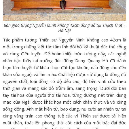
Bàn giao tượng Nguyễn Minh Không 42cm đồng đỏ tại Thạch Thất –
Hà Nội
Tác phẩm tượng Thiền sư Nguyễn Minh Không cao 42cm là
một trong những kiệt tác tâm linh đòi hỏi kỹ thuật đúc thủ công
vô cùng điêu luyện. Để hoàn thiện bức tượng này, các nghệ
nhân bậc thầy tại xưởng đúc đồng Dung Quang Hà đã dành
trọn tâm huyết từ khâu chọn đất tạo khuôn, nấu đồng cho đến
khâu sửa nguội và làm màu. Chất liệu được sử dụng là đồng đỏ
nguyên chất, loại đồng có độ dẻo cao, độ bền vĩnh cửu theo
thời gian và mang sắc đỏ trầm ấm, sang trọng. Dưới đôi bàn
tay tài hoa của người thợ tài hoa, từng đường nét trên dung
mạo của Ngài được khắc họa một cách chân thực và vô cùng
sống động. Ánh mắt hiền từ, bao dung, nụ cười an nhiên tự tại
cùng vầng trán cao thông tuệ của vị Thiền sư được tái hiện
xuất thần, toát lên phong thái cốt cách của một bậc đại đức