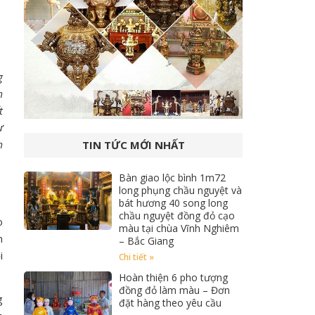
g
m
t
ự
m
TIN TỨC MỚI NHẤT
Bàn giao lộc bình 1m72
long phụng chầu nguyệt và
bát hương 40 song long
chầu nguyệt đồng đỏ cạo
o
màu tại chùa Vĩnh Nghiêm
n
– Bắc Giang
i
Chi tiết »
Hoàn thiện 6 pho tượng
đồng đỏ làm màu – Đơn
g
đặt hàng theo yêu cầu