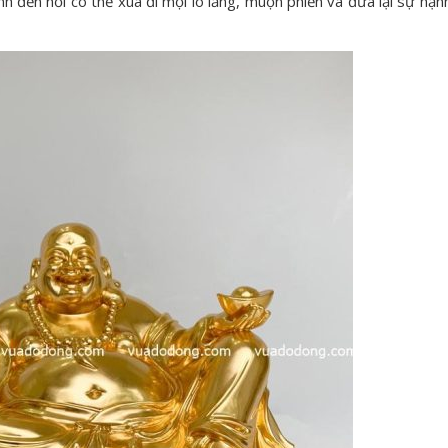
 đến nỗi có thể xua đi mọi lo lắng, muộn phiền và đưa lại sự hạn