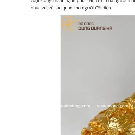
cuộc sống thành hạnh phúc. Nụ cười của người mạnh
phúc,vui vẻ, lạc quan cho người đối diện.