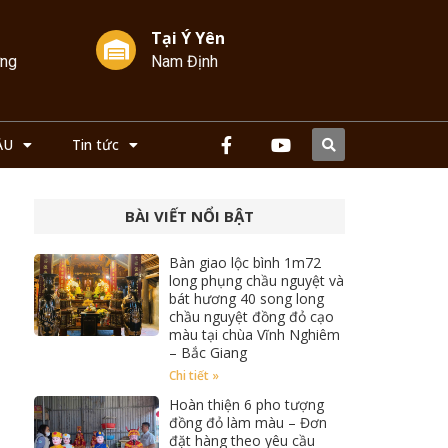
Tại Ý Yên
ởng
Nam Định
ẦU
Tin tức
BÀI VIẾT NỔI BẬT
Bàn giao lộc bình 1m72
long phụng chầu nguyệt và
bát hương 40 song long
chầu nguyệt đồng đỏ cạo
màu tại chùa Vĩnh Nghiêm
– Bắc Giang
Chi tiết »
Hoàn thiện 6 pho tượng
đồng đỏ làm màu – Đơn
đặt hàng theo yêu cầu