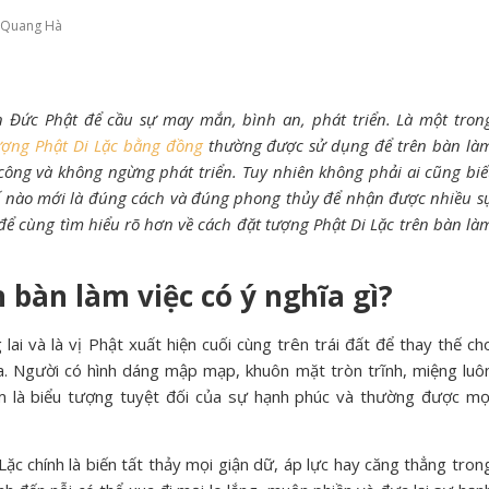
 Quang Hà
 Đức Phật để cầu sự may mắn, bình an, phát triển. Là một tron
ượng Phật Di Lặc bằng đồng
thường được sử dụng để trên bàn là
công và không ngừng phát triển. Tuy nhiên không phải ai cũng biế
 nào mới là đúng cách và đúng phong thủy để nhận được nhiều s
 để cùng tìm hiểu rõ hơn về cách đặt tượng Phật Di Lặc trên bàn là
 bàn làm việc có ý nghĩa gì?
lai và là vị Phật xuất hiện cuối cùng trên trái đất để thay thế ch
. Người có hình dáng mập mạp, khuôn mặt tròn trĩnh, miệng luô
xem là biểu tượng tuyệt đối của sự hạnh phúc và thường được mọ
Lặc chính là biến tất thảy mọi giận dữ, áp lực hay căng thẳng tron