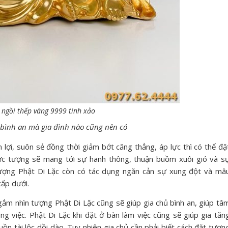
 ngồi thếp vàng 9999 tinh xảo
bình an mà gia đình nào cũng nên có
ợi, suôn sẻ đồng thời giảm bớt căng thẳng, áp lực thì có thể đặ
ức tượng sẽ mang tới sự hanh thông, thuận buồm xuôi gió và s
tượng Phật Di Lặc còn có tác dụng ngăn cản sự xung đột và mâ
cấp dưới.
gắm nhìn tượng Phật Di Lặc cũng sẽ giúp gia chủ bình an, giúp tâ
ng việc. Phật Di Lặc khi đặt ở bàn làm việc cũng sẽ giúp gia tăn
 tài lộc dồi dào. Tuy nhiên gia chủ cần phải biết cách đặt tượn