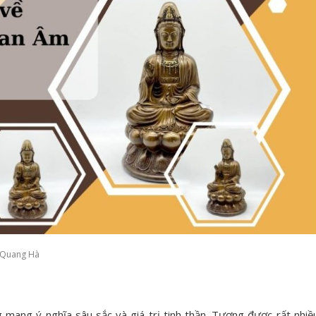
 Quang Hà
 mang ý nghĩa sâu sắc và giá trị tinh thần. Tượng được rất nhiề