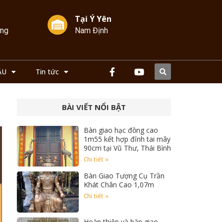
Tại Ý Yên
ởng
Nam Định
ẦU
Tin tức
BÀI VIẾT NỔI BẬT
Bàn giao hạc đồng cao
1m55 kết hợp đỉnh tai mây
90cm tại Vũ Thư, Thái Bình
Chi tiết »
Bàn Giao Tượng Cụ Trần
Khát Chân Cao 1,07m
Chi tiết »
Hoàn thiện và bàn giao