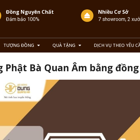
Đồng Nguyên Chất
Nhiều Cơ Sở
Đảm bảo 100%
7 showroom, 2 xư
TƯỢNG ĐỒNG
QUÀ TẶNG
DỊCH VỤ THEO YÊU C
ợng Phật Bà Quan Âm bằng đồng