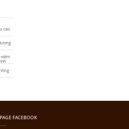
àu cao
Hương
 niệm
inh
Không
PAGE FACEBOOK