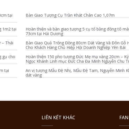
0cm tại
Bàn Giao Tượng Cụ Trần Khát Chân Cao 1,07m
g 1m2 tại
Hoàn thiện và bàn giao tượng 5 cụ tổ bằng đồng tô m
73cm tại Hải Dương
 – Thái
Bàn Giao Quả Trống Đồng 80cm Dát Vàng Và Đôn Gỗ 
Cho Khách Hàng Chủ Hiệp Hội Doanh Nghiệp Yên Bái
g gụ cho
Hoàn thiện 150 pho tượng Đức Mẹ mạ vàng 20cm – Kỷ
Ngọc Khánh Linh mục Đức Cha Đa Minh Nguyễn Chu Tr
m tại
An vị tượng Mẫu Đệ Nhị, Mẫu Đệ Tam, Nguyễn Minh 
dát vàng
LIÊN KẾT KHÁC
FAN