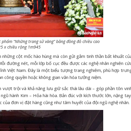
 phẩm “Những trang sử vàng” bằng đồng đỏ chiều cao
5 x chiều rộng 1m945
n những cột mốc hào hùng mà còn gửi gắm tinh thần bất khuất củ
Mỗi đường nét, mỗi lớp bố cục đều được các nghệ nhân nghiên cứ
ản lĩnh Việt Nam. Đây là một biểu tượng trang nghiêm, phù hợp trưn
quan công quyền hoặc không gian văn hóa tưởng niệm.
n vượt trội và khả năng lưu giữ sắc thái lâu dài – góp phần tôn vin
ý ngũ hành Kim – Hỏa hài hòa. Bản đúc với kích thước lớn, nặng tay
c của đơn vị đặt hàng cũng như tâm huyết của đội ngũ nghệ nhân.