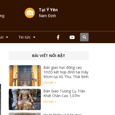
Tại Ý Yên
ởng
Nam Định
ẦU
Tin tức
BÀI VIẾT NỔI BẬT
u
Bàn giao hạc đồng cao
1m55 kết hợp đỉnh tai mây
90cm tại Vũ Thư, Thái Bình
Chi tiết »
Bàn Giao Tượng Cụ Trần
Khát Chân Cao 1,07m
Chi tiết »
Hoàn thiện và bàn giao