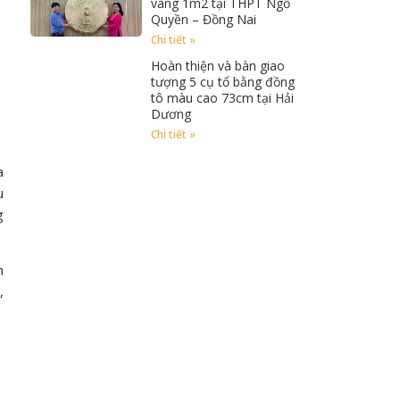
vàng 1m2 tại THPT Ngồ
Quyền – Đồng Nai
Chi tiết »
Hoàn thiện và bàn giao
tượng 5 cụ tổ bằng đồng
tô màu cao 73cm tại Hải
Dương
Chi tiết »
a
u
g
h
,