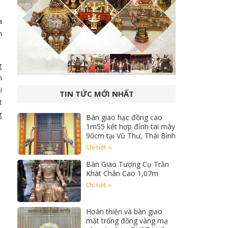
a
m
g
m
i
TIN TỨC MỚI NHẤT
t
g
Bàn giao hạc đồng cao
1m55 kết hợp đỉnh tai mây
90cm tại Vũ Thư, Thái Bình
Chi tiết »
Bàn Giao Tượng Cụ Trần
Khát Chân Cao 1,07m
Chi tiết »
Hoàn thiện và bàn giao
mặt trống đồng vàng mạ