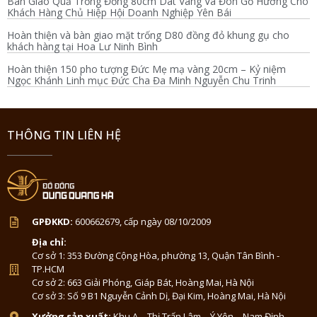
Bàn Giao Quả Trống Đồng 80cm Dát Vàng Và Đôn Gỗ Hương Cho
Khách Hàng Chủ Hiệp Hội Doanh Nghiệp Yên Bái
Hoàn thiện và bàn giao mặt trống D80 đồng đỏ khung gụ cho
khách hàng tại Hoa Lư Ninh Bình
Hoàn thiện 150 pho tượng Đức Mẹ mạ vàng 20cm – Kỷ niệm
Ngọc Khánh Linh mục Đức Cha Đa Minh Nguyễn Chu Trinh
THÔNG TIN LIÊN HỆ
GPĐKKD:
600662679, cấp ngày 08/10/2009
Địa chỉ:
Cơ sở 1: 353 Đường Cộng Hòa, phường 13, Quận Tân Bình -
TP.HCM
Cơ sở 2: 663 Giải Phóng, Giáp Bát, Hoàng Mai, Hà Nội
Cơ sở 3: Số 9 B1 Nguyễn Cảnh Dị, Đại Kim, Hoàng Mai, Hà Nội
Xưởng sản xuất:
Khu A – Thị Trấn Lâm – Ý Yên – Nam Định