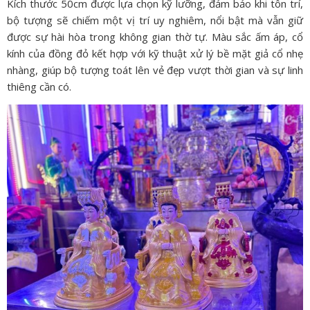
Kích thước 50cm được lựa chọn kỹ lưỡng, đảm bảo khi tôn trí,
bộ tượng sẽ chiếm một vị trí uy nghiêm, nổi bật mà vẫn giữ
được sự hài hòa trong không gian thờ tự. Màu sắc ấm áp, cổ
kính của đồng đỏ kết hợp với kỹ thuật xử lý bề mặt giả cổ nhẹ
nhàng, giúp bộ tượng toát lên vẻ đẹp vượt thời gian và sự linh
thiêng cần có.