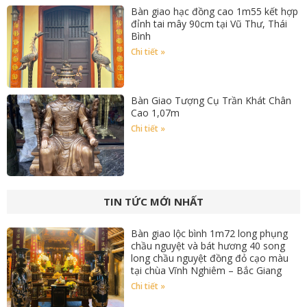
Bàn giao hạc đồng cao 1m55 kết hợp
đỉnh tai mây 90cm tại Vũ Thư, Thái
Bình
Chi tiết »
Bàn Giao Tượng Cụ Trần Khát Chân
Cao 1,07m
Chi tiết »
TIN TỨC MỚI NHẤT
Bàn giao lộc bình 1m72 long phụng
chầu nguyệt và bát hương 40 song
long chầu nguyệt đồng đỏ cạo màu
tại chùa Vĩnh Nghiêm – Bắc Giang
Chi tiết »