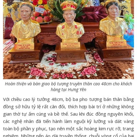
Hoàn thiện và bàn giao bộ tượng truyền thần cao 48cm cho khách
hàng tại Hưng Yên
Với chiều cao lý tưởng 48cm, bộ ba pho tượng bán thân bằng
đồng sở hữu tỷ lệ rất cân đối, thích hợp bài trí ở những không
gian thờ tự ấm cúng và bề thế. Sau khi đúc đồng nguyên khối,
các nghệ nhân đã tiến hành làm nguội kỹ lưỡng và dát vàng
toàn bộ phần y phục, tạo nên một sắc hoàng kim rực rỡ, trang
nghiêm. Những nếp áo dài truyền thống, chuỗi vòng cổ của hai