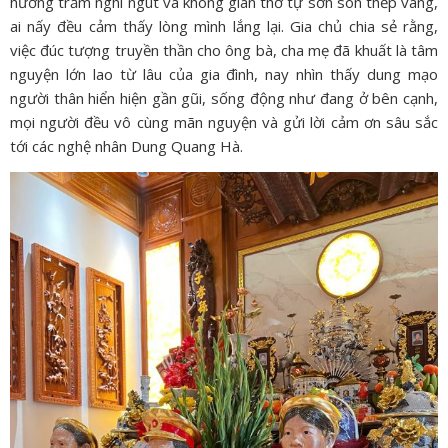
hương trầm nghi ngút và không gian thờ tự sơn son thếp vàng,
ai nấy đều cảm thấy lòng mình lắng lại. Gia chủ chia sẻ rằng,
việc đúc tượng truyền thần cho ông bà, cha mẹ đã khuất là tâm
nguyện lớn lao từ lâu của gia đình, nay nhìn thấy dung mạo
người thân hiển hiện gần gũi, sống động như đang ở bên cạnh,
mọi người đều vô cùng mãn nguyện và gửi lời cảm ơn sâu sắc
tới các nghệ nhân Dung Quang Hà.