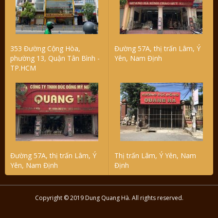
353 Đường Cộng Hòa,
Đường 57A, thị trấn Lâm, Ý
phường 13, Quận Tân Bình -
Yên, Nam Định
TP.HCM
Đường 57A, thị trấn Lâm, Ý
Thị trấn Lâm, Ý Yên, Nam
Yên, Nam Định
Định
Copyright © 2019 Dung Quang Hà. All rights reserved.