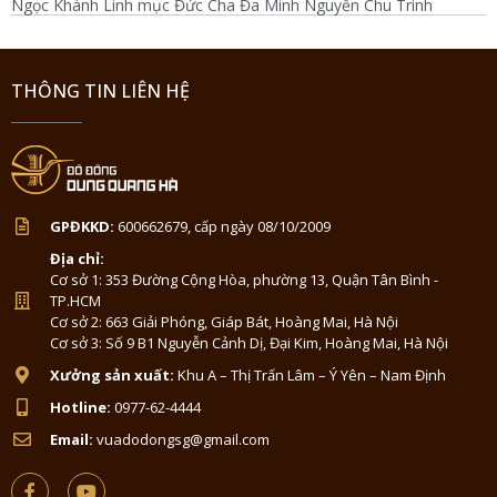
Ngọc Khánh Linh mục Đức Cha Đa Minh Nguyễn Chu Trinh
THÔNG TIN LIÊN HỆ
GPĐKKD:
600662679, cấp ngày 08/10/2009
Địa chỉ:
Cơ sở 1: 353 Đường Cộng Hòa, phường 13, Quận Tân Bình -
TP.HCM
Cơ sở 2: 663 Giải Phóng, Giáp Bát, Hoàng Mai, Hà Nội
Cơ sở 3: Số 9 B1 Nguyễn Cảnh Dị, Đại Kim, Hoàng Mai, Hà Nội
Xưởng sản xuất:
Khu A – Thị Trấn Lâm – Ý Yên – Nam Định
Hotline:
0977-62-4444
Email:
vuadodongsg@gmail.com