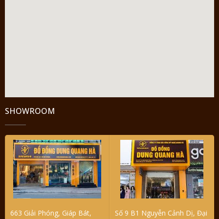
SHOWROOM
663 Giải Phóng, Giáp Bát,
Số 9 B1 Nguyễn Cảnh Dị, Đại