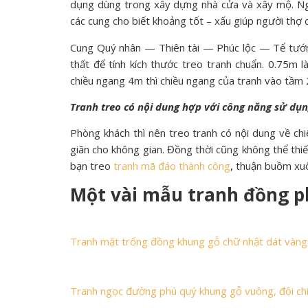
dụng dùng trong xây dựng nhà cửa và xây mộ. Ng
các cung cho biết khoảng tốt – xấu giúp người thợ c
Cung Quý nhân — Thiên tài — Phúc lộc — Tể tướng 
thất để tính kích thước treo tranh chuẩn. 0.75m 
chiều ngang 4m thì chiều ngang của tranh vào tầm 2.
Tranh treo có nội dung hợp với công năng sử dụ
Phòng khách thì nên treo tranh có nội dung về chiê
giãn cho không gian. Đồng thời cũng không thể thi
bạn treo
tranh mã đáo thành công
, thuận buồm xuô
Một vài mẫu tranh đồng p
Tranh mặt trống đồng khung gỗ chữ nhật dát vàn
Tranh ngọc đường phú quý khung gỗ vuông, đôi ch