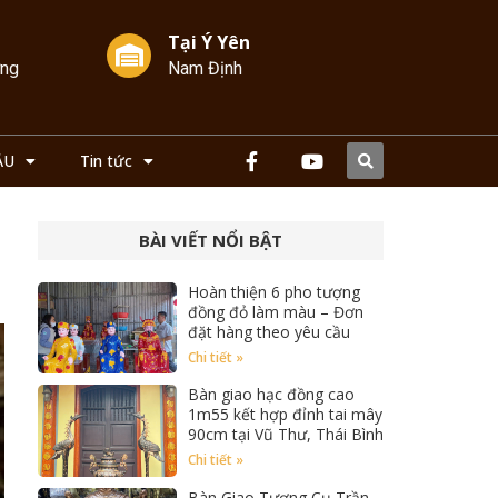
Tại Ý Yên
ởng
Nam Định
ẦU
Tin tức
BÀI VIẾT NỔI BẬT
Hoàn thiện 6 pho tượng
đồng đỏ làm màu – Đơn
đặt hàng theo yêu cầu
Chi tiết »
Bàn giao hạc đồng cao
1m55 kết hợp đỉnh tai mây
90cm tại Vũ Thư, Thái Bình
Chi tiết »
Bàn Giao Tượng Cụ Trần