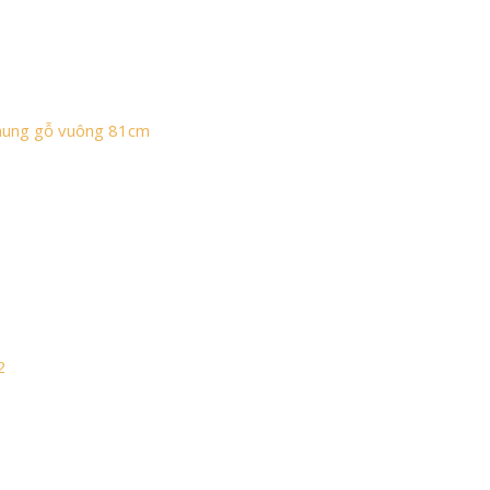
khung gỗ vuông 81cm
2