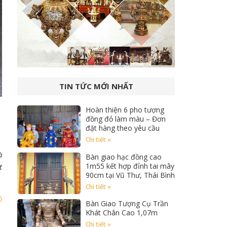
TIN TỨC MỚI NHẤT
Hoàn thiện 6 pho tượng
đồng đỏ làm màu – Đơn
đặt hàng theo yêu cầu
Chi tiết »
à
Bàn giao hạc đồng cao
1m55 kết hợp đỉnh tai mây
t
90cm tại Vũ Thư, Thái Bình
Chi tiết »
ồ
Bàn Giao Tượng Cụ Trần
Khát Chân Cao 1,07m
Chi tiết »