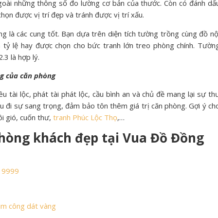
oài những thông số đo lường cơ bản của thước. Còn có đánh dấ
họn được vị trí đẹp và tránh được vị trí xấu.
là các cung tốt. Bạn dựa trên diện tích tường trồng cùng đồ nộ
là tỷ lệ hay được chọn cho bức tranh lớn treo phòng chính. Tườn
3 là hợp lý.
ng của căn phòng
u tài lộc, phát tài phát lộc, cầu bình an và chủ đề mang lại sự th
ếu đi sự sang trọng, đảm bảo tôn thêm giá trị căn phòng. Gợi ý ch
i gió, cuốn thư,
tranh Phúc Lộc Thọ
,…
hòng khách đẹp tại Vua Đồ Đồng
g 9999
im công dát vàng