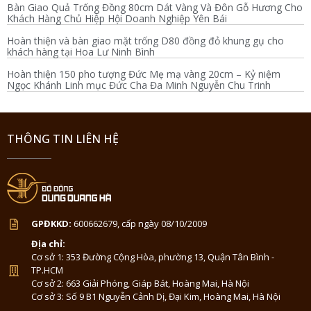
Bàn Giao Quả Trống Đồng 80cm Dát Vàng Và Đôn Gỗ Hương Cho
Khách Hàng Chủ Hiệp Hội Doanh Nghiệp Yên Bái
Hoàn thiện và bàn giao mặt trống D80 đồng đỏ khung gụ cho
khách hàng tại Hoa Lư Ninh Bình
Hoàn thiện 150 pho tượng Đức Mẹ mạ vàng 20cm – Kỷ niệm
Ngọc Khánh Linh mục Đức Cha Đa Minh Nguyễn Chu Trinh
THÔNG TIN LIÊN HỆ
GPĐKKD:
600662679, cấp ngày 08/10/2009
Địa chỉ:
Cơ sở 1: 353 Đường Cộng Hòa, phường 13, Quận Tân Bình -
TP.HCM
Cơ sở 2: 663 Giải Phóng, Giáp Bát, Hoàng Mai, Hà Nội
Cơ sở 3: Số 9 B1 Nguyễn Cảnh Dị, Đại Kim, Hoàng Mai, Hà Nội