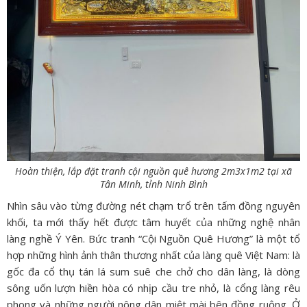
Hoàn thiện, lắp đặt tranh cội nguồn quê hương 2m3x1m2 tại xã
Tân Minh, tỉnh Ninh Bình
Nhìn sâu vào từng đường nét chạm trổ trên tấm đồng nguyên
khối,
ta mới thấy hết được tâm huyết của những nghệ nhân
làng nghề Ý Yên.
Bức tranh “Cội Nguồn Quê Hương” là một tổ
hợp những hình ảnh thân thương nhất của làng quê Việt Nam:
là
gốc đa cổ thụ tán lá sum suê che chở cho dân làng,
là dòng
sông uốn lượn hiền hòa có nhịp cầu tre nhỏ,
là cổng làng rêu
phong và những người nông dân miệt mài bên đồng ruộng.
Ở