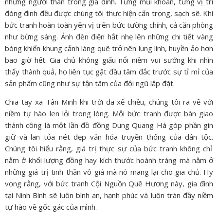
những người thân trong gia đình.
Từng mũi khoan,
từng vị trí
đóng đinh đều được chúng tôi thực hiện cẩn trọng,
sạch sẽ.
Khi
bức tranh hoàn toàn yên vị trên bức tường chính,
cả căn phòng
như bừng sáng.
Ánh đèn điện hắt nhẹ lên những chi tiết vàng
bóng khiến khung cảnh làng quê trở nên lung linh,
huyền ảo hơn
bao giờ hết.
Gia chủ không giấu nổi niềm vui sướng khi nhìn
thấy thành quả,
họ liên tục gật đầu tâm đắc trước sự tỉ mỉ của
sản phẩm cũng như sự tận tâm của đội ngũ lắp đặt.
Chia tay xã Tân Minh khi trời đã xế chiều,
chúng tôi ra về với
niềm tự hào len lỏi trong lòng.
Mỗi bức tranh được bàn giao
thành công là một lần đồ đồng Dung Quang Hà góp phần gìn
giữ và lan tỏa nét đẹp văn hóa truyền thống của dân tộc.
Chúng tôi hiểu rằng,
giá trị thực sự của bức tranh không chỉ
nằm ở khối lượng đồng hay kích thước hoành tráng
mà nằm ở
những giá trị tinh thần vô giá mà nó mang lại cho gia chủ.
Hy
vọng rằng,
với bức tranh Cội Nguồn Quê Hương này,
gia đình
tại Ninh Bình sẽ luôn bình an,
hạnh phúc và luôn tràn đầy niềm
tự hào về gốc gác của mình.