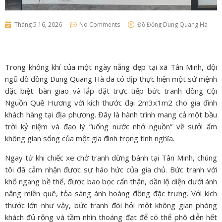
Tháng 5 16, 2026
No Comments
Đồ Đồng Dung Quang Hà
Trong không khí của một ngày nắng đẹp tại xã Tân Minh,
đội
ngũ đồ đồng Dung Quang Hà đã có dịp thực hiện một sứ mệnh
đặc biệt:
bàn giao và lắp đặt trực tiếp bức tranh đồng Cội
Nguồn Quê Hương với kích thước đại 2m3x1m2 cho gia đình
khách hàng tại địa phương.
Đây
là hành trình mang cả một bầu
trời kỷ niệm và đạo lý “uống nước nhớ nguồn” về sưởi ấm
không gian sống của một gia đình trọng tình nghĩa.
Ngay từ khi chiếc xe chở tranh dừng bánh tại Tân Minh,
chúng
tôi đã cảm nhận được sự háo hức của gia chủ.
Bức tranh với
khổ ngang bề thế,
được bao bọc cẩn thận,
dần lộ diện dưới ánh
nắng miền quê,
tỏa sáng ánh hoàng đồng đặc trưng.
Với kích
thước lớn như vậy,
bức tranh đòi hỏi một không gian phòng
khách đủ rộng và tầm nhìn thoáng đạt để có thể phô diễn hết