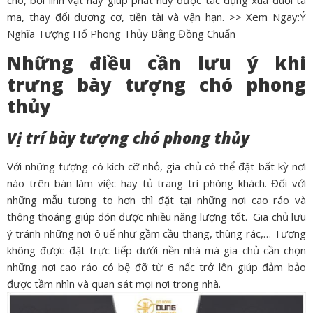
chó, bởi linh vật này giúp phát huy được tác dụng xua đuổi tà
ma, thay đổi dương cơ, tiền tài và vận hạn.
>> Xem Ngay:Ý
Nghĩa
Tượng Hổ Phong Thủy
Bằng Đồng Chuẩn
Những điều cần lưu ý khi
trưng bày tượng chó phong
thủy
Vị trí bày tượng chó phong thủy
Với những tượng có kích cỡ nhỏ, gia chủ có thể đặt bất kỳ nơi
nào trên bàn làm việc hay tủ trang trí phòng khách. Đối với
những mẫu tượng to hơn thì đặt tại những nơi cao ráo và
thông thoáng giúp đón được nhiều năng lượng tốt.
Gia chủ lưu
ý tránh những nơi ô uế như gầm cầu thang, thùng rác,…
Tượng
không được đặt trực tiếp dưới nền nhà mà gia chủ cần chọn
những nơi cao ráo có bệ đỡ từ 6 nấc trở lên giúp đảm bảo
được tầm nhìn và quan sát mọi nơi trong nhà.