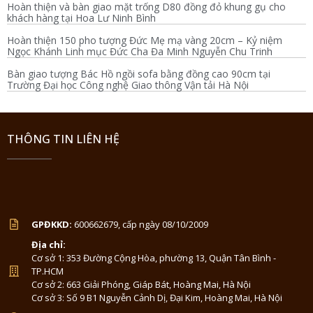
Hoàn thiện và bàn giao mặt trống D80 đồng đỏ khung gụ cho
khách hàng tại Hoa Lư Ninh Bình
Hoàn thiện 150 pho tượng Đức Mẹ mạ vàng 20cm – Kỷ niệm
Ngọc Khánh Linh mục Đức Cha Đa Minh Nguyễn Chu Trinh
Bàn giao tượng Bác Hồ ngồi sofa bằng đồng cao 90cm tại
Trường Đại học Công nghệ Giao thông Vận tải Hà Nội
THÔNG TIN LIÊN HỆ
GPĐKKD:
600662679, cấp ngày 08/10/2009
Địa chỉ:
Cơ sở 1: 353 Đường Cộng Hòa, phường 13, Quận Tân Bình -
TP.HCM
Cơ sở 2: 663 Giải Phóng, Giáp Bát, Hoàng Mai, Hà Nội
Cơ sở 3: Số 9 B1 Nguyễn Cảnh Dị, Đại Kim, Hoàng Mai, Hà Nội