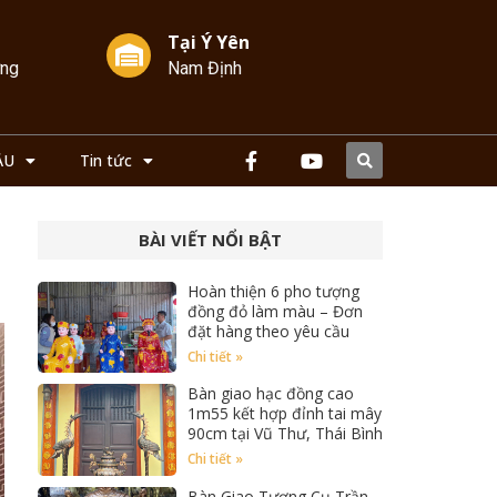
Tại Ý Yên
ởng
Nam Định
ẦU
Tin tức
BÀI VIẾT NỔI BẬT
Hoàn thiện 6 pho tượng
đồng đỏ làm màu – Đơn
đặt hàng theo yêu cầu
Chi tiết »
Bàn giao hạc đồng cao
1m55 kết hợp đỉnh tai mây
90cm tại Vũ Thư, Thái Bình
Chi tiết »
Bàn Giao Tượng Cụ Trần