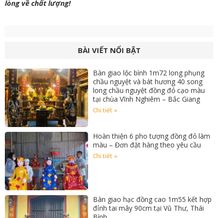
lòng về chất lượng!
BÀI VIẾT NỔI BẬT
Bàn giao lộc bình 1m72 long phụng
chầu nguyệt và bát hương 40 song
long chầu nguyệt đồng đỏ cạo màu
tại chùa Vĩnh Nghiêm – Bắc Giang
Chi tiết »
Hoàn thiện 6 pho tượng đồng đỏ làm
màu – Đơn đặt hàng theo yêu cầu
Chi tiết »
Bàn giao hạc đồng cao 1m55 kết hợp
đỉnh tai mây 90cm tại Vũ Thư, Thái
Bình