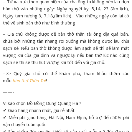
– Từ xa xưa,theo quan niệm của cha ông ta không nên lau dọn
bàn thờ vào những ngày: Ngày nguyệt kỵ: 5,14, 23 (âm lịch),
Ngày tam nương 3, 7,18,(âm lịch)… Vào những ngày còn lại có
thể vệ sinh bàn thờ như bình thường
– Gia chủ không được để bàn thờ thần tài ông địa quá bẩn,
chứa bởi những tàn nhang rơi xuống mà không được lau chùi
sạch sẽ. Nếu ban thờ không được làm sạch sẽ thì sẽ làm mất
vượng khí của gia đình và ngược lại nếu ban thờ lúc nào cũng
sạch sẽ thì sẽ thu hút vượng khí tốt đến với gia chủ.
=>> Quý gia chủ có thể khám phá, tham khảo thêm các
mẫu
bàn thờ Thần Tài
!
——-
Vì sao chọn Đồ Đồng Dung Quang Hà ?
✔ Giao hàng nhanh nhất, giá rẻ nhất
✔ Miễn phí giao hàng Hà Nội, Nam Định, hỗ trợ đến 50% phí
vận chuyển toàn quốc
✔ Sản phẩm độc quyền, thiết kế sản xuất mẫu mã độc đáo và