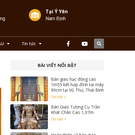
Tại Ý Yên
ởng
Nam Định
ẦU
Tin tức
BÀI VIẾT NỔI BẬT
Bàn giao hạc đồng cao
1m55 kết hợp đỉnh tai mây
90cm tại Vũ Thư, Thái Bình
Chi tiết »
Bàn Giao Tượng Cụ Trần
Khát Chân Cao 1,07m
Chi tiết »
Hoàn thiện và bàn giao