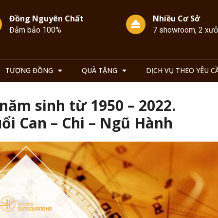
Đồng Nguyên Chất
Nhiều Cơ Sở
Đảm bảo 100%
7 showroom, 2 xư
TƯỢNG ĐỒNG
QUÀ TẶNG
DỊCH VỤ THEO YÊU C
năm sinh từ 1950 – 2022.
ổi Can – Chi – Ngũ Hành