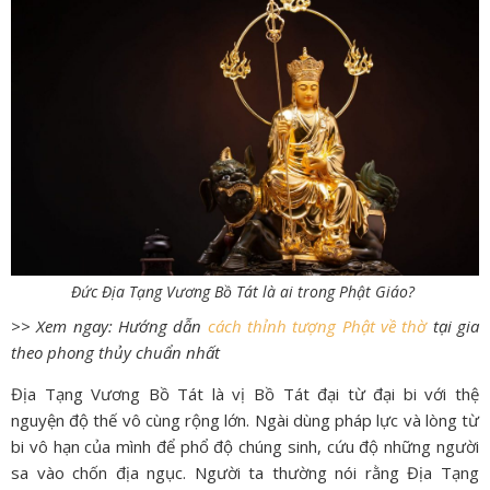
Đức Địa Tạng Vương Bồ Tát là ai trong Phật Giáo?
>> Xem ngay: Hướng dẫn
cách thỉnh tượng Phật về thờ
tại gia
theo phong thủy chuẩn nhất
Địa Tạng Vương Bồ Tát là vị Bồ Tát đại từ đại bi với thệ
nguyện độ thế vô cùng rộng lớn. Ngài dùng pháp lực và lòng từ
bi vô hạn của mình để phổ độ chúng sinh, cứu độ những người
sa vào chốn địa ngục. Người ta thường nói rằng Địa Tạng