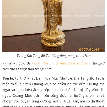
Tượng Địa Tạng Bồ Tát bằng đồng vàng cao 47cm
>> Xem ngay: Đến
bao nhiêu tuổi mới được thờ Phật
tại gia?
Nên thờ vị Phật nào trong nhà?
Bốn là,
từ thời Phật Liên Hoa Mục Như Lai, Địa Tạng Bồ Tát là
một thiếu nữ tên Quang Mục có nhiều phước đức. Nhưng mẹ
Ngài lại tạo nhiều ác nghiệp. Sau khi chết, bà bị đẩy vào địa
ngục. Quang Mục tích nhiều công đức hồi hướng cho mẹ, và
nhờ phước duyên cúng dường một vị A La Hán, mẹ cô đã thoát
khỏi cảnh địa ngục sanh vào cõi người, nhưng vẫn còn chịu quả