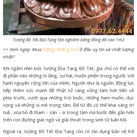
Tượng Bồ Tát Địa Tạng tôn nghiêm bằng đồng đỏ cao 1m2
>> Xem ngay: Mua
tượng Phật giá rẻ
ở đâu uy tín và chất lượng
nhất?
Khi ngắm nhìn bức tượng Địa Tạng Bồ Tát, gia chủ có thể vơi
đi phần nào những lo lắng, sợ hãi, muộn phiền trong người. Với
hạnh nguyện rộng lớn của mình, Người như là nguồn động lực
tiếp thêm sức mạnh để Phật tử càng vững tâm hơn tiến về
phía trước, vượt qua những trói buộc, những ham muốn, dục
vọng và những si mê trong tâm. Để từ đó có thể khai sáng trí
tuệ , xóa bỏ đi tham – sân – si trong tâm mà bước đến gần hơn
trên con đường giác ngộ và giải thoát trong sinh tử luân hồi.
Ngoài ra, tượng Bồ Tát Địa Tạng còn có tác dụng bảo vệ trẻ