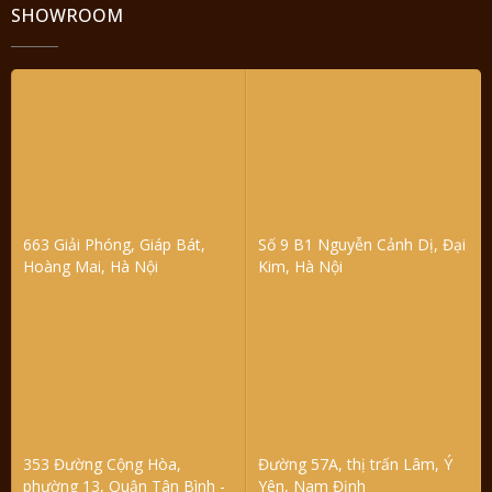
SHOWROOM
663 Giải Phóng, Giáp Bát,
Số 9 B1 Nguyễn Cảnh Dị, Đại
Hoàng Mai, Hà Nội
Kim, Hà Nội
353 Đường Cộng Hòa,
Đường 57A, thị trấn Lâm, Ý
phường 13, Quận Tân Bình -
Yên, Nam Định