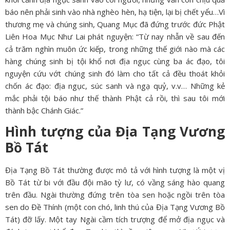
báo nên phải sinh vào nhà nghèo hèn, hạ tiện, lại bị chết yểu…Vì
thương mẹ và chúng sinh, Quang Mục đã đứng trước đức Phật
Liên Hoa Mục Như Lai phát nguyện: “Từ nay nhẫn về sau đến
cả trăm nghìn muôn ức kiếp, trong những thế giới nào mà các
hàng chúng sinh bị tội khổ nơi địa ngục cùng ba ác đạo, tôi
nguyện cứu vớt chúng sinh đó làm cho tất cả đều thoát khỏi
chốn ác đạo: địa ngục, súc sanh và ngạ quỷ, v.v… Những kẻ
mắc phải tội báo như thế thành Phật cả rồi, thì sau tôi mới
thành bậc Chánh Giác.”
Hình tượng của Địa Tạng Vương
Bồ Tát
Địa Tạng Bồ Tát thường được mô tả với hình tượng là một vị
Bồ Tát từ bi với đầu đội mão tỳ lư, có vầng sáng hào quang
trên đầu. Ngài thường đứng trên tòa sen hoặc ngồi trên tòa
sen do Đề Thính (một con chó, linh thú của Địa Tạng Vương Bồ
Tát) đỡ lấy. Một tay Ngài cầm tích trượng để mở địa ngục và