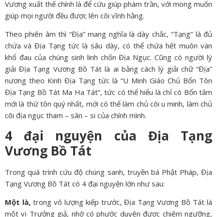
Vương xuất thế chính là để cứu giúp phàm trần, với mong muốn
giúp mọi người đều được lên cõi vĩnh hằng.
Theo phiên âm thì “Địa” mang nghĩa là dày chắc, “Tạng” là đủ
chứa và Địa Tạng tức là sâu dày, có thể chứa hết muôn vàn
khổ đau của chúng sinh linh chốn Địa Ngục. Cũng có người lý
giải Địa Tạng Vương Bồ Tát là ai bằng cách lý giải chữ “Địa”
nương theo Kinh Địa Tạng tức là “U Minh Giáo Chủ Bổn Tôn
Địa Tạng Bồ Tát Ma Ha Tát”, tức có thể hiểu là chỉ có Bổn tâm
mới là thứ tôn quý nhất, mới có thể làm chủ cõi u minh, làm chủ
cõi địa ngục tham – sân – si của chính mình.
4 đại nguyện của Địa Tạng
Vương Bồ Tát
Trong quá trình cứu độ chúng sanh, truyền bá Phật Pháp, Địa
Tạng Vương Bồ Tát có 4 đại nguyện lớn như sau:
Một là,
trong vô lượng kiếp trước, Địa Tạng Vương Bồ Tát là
một vị Trưởng giả, nhờ có phước duyên được chiêm ngưỡng,