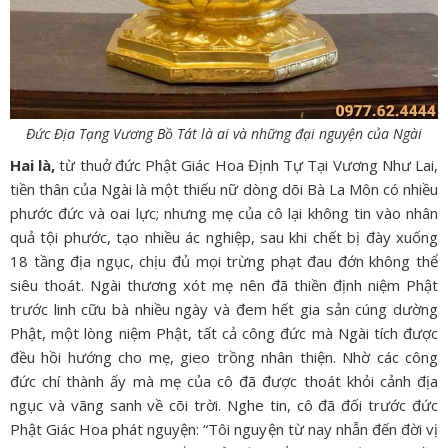
Đức Địa Tạng Vương Bồ Tát là ai và những đại nguyện của Ngài
Hai là,
từ thuở đức Phật Giác Hoa Định Tự Tại Vương Như Lai,
tiền thân của Ngài là một thiếu nữ dòng dõi Bà La Môn có nhiều
phước đức và oai lực; nhưng mẹ của cô lại không tin vào nhân
quả tội phước, tạo nhiều ác nghiệp, sau khi chết bị đày xuống
18 tầng địa ngục, chịu đủ mọi trừng phạt đau đớn không thể
siêu thoát. Ngài thương xót mẹ nên đã thiền định niệm Phật
trước linh cữu bà nhiều ngày và đem hết gia sản cúng dường
Phật, một lòng niệm Phật, tất cả công đức mà Ngài tích được
đều hồi hướng cho mẹ, gieo trồng nhân thiện. Nhờ các công
đức chí thành ấy mà mẹ của cô đã được thoát khỏi cảnh địa
ngục và vãng sanh về cõi trời. Nghe tin, cô đã đối trước đức
Phật Giác Hoa phát nguyện: “Tôi nguyện từ nay nhẫn đến đời vị