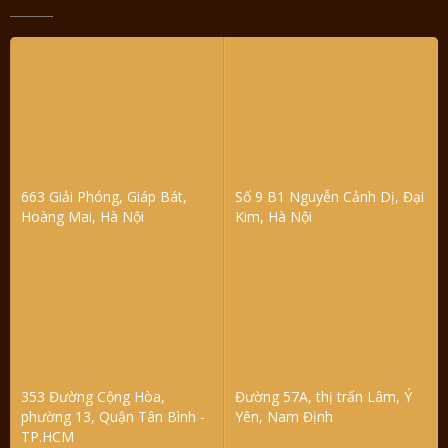
663 Giải Phóng, Giáp Bát,
Số 9 B1 Nguyễn Cảnh Dị, Đại
Hoàng Mai, Hà Nội
Kim, Hà Nội
353 Đường Cộng Hòa,
Đường 57A, thị trấn Lâm, Ý
phường 13, Quận Tân Bình -
Yên, Nam Định
TP.HCM