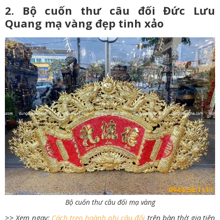
2. Bộ cuốn thư câu đối Đức Lưu
Quang mạ vàng đẹp tinh xảo
Bộ cuốn thư câu đối mạ vàng
>> Xem ngay:
Cách treo hoành phi câu đối
trên bàn thờ gia tiên