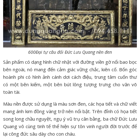
600
Đại tự câu đối Đức Lưu Quang nền đen
Sản phẩm có dạng hình chữ nhật với đường viền gờ nổi bao bọc
bên ngoài, nó mang đến cảm giác vững chắc, kiên cố. Bốn góc
hoành phi có hình ảnh cánh dơi cách điệu, trung tâm cuốn thư
có một bên kiếm, một bên bút lông tượng trưng cho văn võ
toàn tài.
Màu nền được sử dụng là màu sơn đen, các họa tiết và chữ viết
mang ánh kim đồng vàng trở nên nổi bật. Trên đỉnh có họa tiết
song long chầu nguyệt, ngụ ý vũ trụ cân bằng, ba chữ Đức Lưu
Quang vô cùng tinh tế thể hiện sự tôn vinh người đời trước để
lại công đức sâu dày cho con cháu.