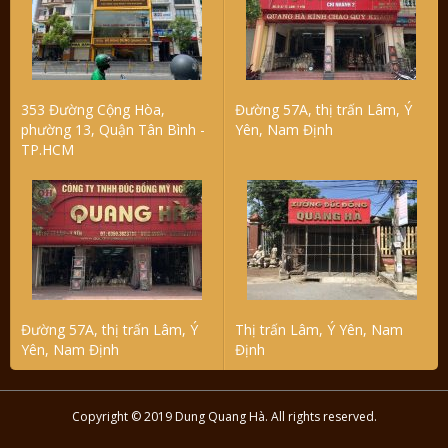
353 Đường Cộng Hòa,
Đường 57A, thị trấn Lâm, Ý
phường 13, Quận Tân Bình -
Yên, Nam Định
TP.HCM
Đường 57A, thị trấn Lâm, Ý
Thị trấn Lâm, Ý Yên, Nam
Yên, Nam Định
Định
Copyright © 2019 Dung Quang Hà. All rights reserved.