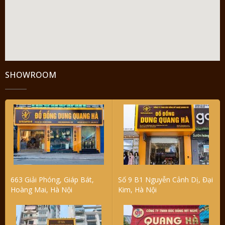
SHOWROOM
663 Giải Phóng, Giáp Bát,
Số 9 B1 Nguyễn Cảnh Dị, Đại
Hoàng Mai, Hà Nội
Kim, Hà Nội