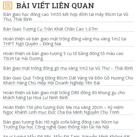
BÀI VIẾT LIÊN QUAN
Bàn giao hạc đồng cao 1m55 kết hợp đỉnh tai mây 90cm tại Vũ
Thư, Thái Bình
Bàn Giao Tượng Cụ Trần Khát Chân Cao 1,07m
Hoàn thiện và bàn giao mặt trống đồng vàng mạ vàng 1m2 tại
THPT Ngồ Quyền – Đồng Nai
Hoàn thiện và bàn giao tượng 5 cụ tổ bằng đồng tô màu cao
73cm tại Hải Dương
Bàn giao mặt trống đồng gò mạ vàng 1m2 tại Vũ Thư – Thái Bình
Bàn Giao Quả Trống Đồng 80cm Dát Vàng Và Đôn Gỗ Hương Cho
Khách Hàng Chủ Hiệp Hội Doanh Nghiệp Yên Bái
Hoàn thiện và bàn giao mặt trống D80 đồng đỏ khung gụ cho
khách hàng tại Hoa Lư Ninh Bình
Hoàn thiện 150 pho tượng Đức Mẹ mạ vàng 20cm – Kỷ niệm
Ngọc Khánh Linh mục Đức Cha Đa Minh Nguyễn Chu Trinh
Bàn giao tượng Bác Hồ ngồi sofa bằng đồng cao 90cm tại
Trường Đại học Công nghệ Giao thông Vận tải Hà Nội
An vị tượng Mẫu Đệ Nhị, Mẫu Đệ Tam, Nguyễn Minh Không dát